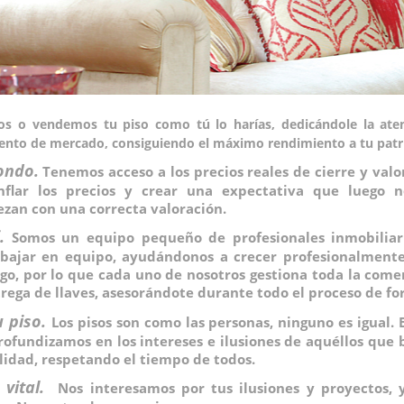
os o vendemos tu piso como tú lo harías, dedicándole la ate
ento de mercado, consiguiendo el máximo rendimiento a tu patr
ondo.
Tenemos acceso a los precios reales de cierre y val
nflar los precios y crear una expectativa que luego 
zan con una correcta valoración.
.
Somos un equipo pequeño de profesionales inmobiliar
abajar en equipo, ayudándonos a crecer profesionalmente,
go, por lo que cada uno de nosotros gestiona toda la comer
ega de llaves, asesorándote durante todo el proceso de fo
u piso.
Los pisos son como las personas, ninguno es igual. 
profundizamos en los intereses e ilusiones de aquéllos que 
lidad, respetando el tiempo de todos.
vital
.
Nos interesamos por tus ilusiones y proyectos, 