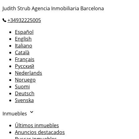
Judith Strub Agencia Inmobiliaria Barcelona
+34932225005
Español
English
Italiano
Català
Français
Русский
Nederlands
Noruego
Suomi
Deutsch
Svenska
Inmuebles
Últimos inmuebles
Anuncios destacados